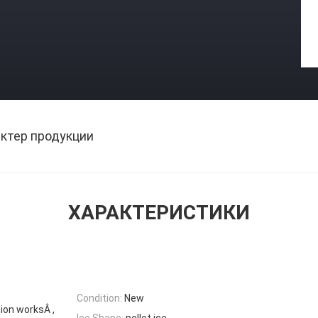
ктер продукции
ХАРАКТЕРИСТИКИ
Condition:
New
ion worksÂ ,
Ice Shape:
pellet ice