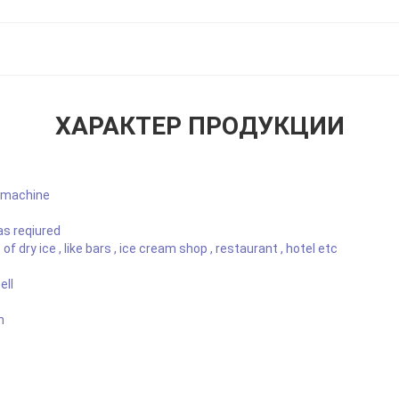
ХАРАКТЕР ПРОДУКЦИИ
r machine
as reqiured
f dry ice , like bars , ice cream shop , restaurant , hotel etc
ell
h