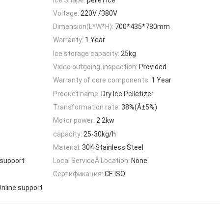
Voltage:
220V /380V
Dimension(L*W*H):
700*435*780mm
Warranty:
1 Year
Ice storage capacity:
25kg
Video outgoing-inspection:
Provided
Warranty of core components:
1 Year
Product name:
Dry Ice Pelletizer
Transformation rate:
38%(Â±5%)
Motor power:
2.2kw
capacity:
25-30kg/h
Material:
304 Stainless Steel
 support
Local ServiceÂ Location:
None
Сертификация:
CE ISO
Online support