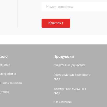
Контакт
коло
Продукция
мпании
создатель льда наггета
ша фабрика
Производитель пеллетного
льда
нтроль качества
коммерчески создатель
нтакты
льда
Все категории