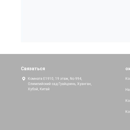
Связаться
о
Комната E1910, 19 этаж, No 994,
Ко
Олимпийский сад Гуайцзинь, Хуанган,
Хубэй, Китай
На
Ко
Ко