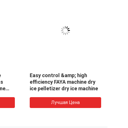
e
Easy control &amp; high
Easy
ss
efficiency FAYA machine dry
effic
ine
ice pelletizer dry ice machine
maki
mach
Лучшая Цена