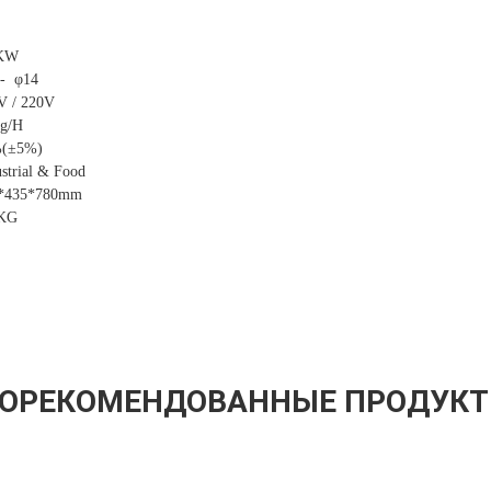
2KW
-- φ14
V / 220V
g/H
(±5%)
strial & Food
*435*780mm
KG
ОРЕКОМЕНДОВАННЫЕ ПРОДУК