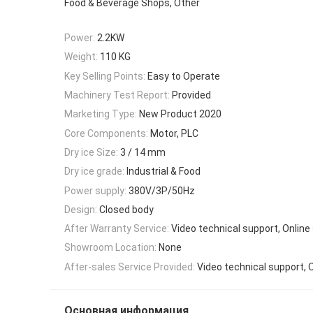
Food & Beverage Shops, Other
Power:
2.2KW
Weight:
110 KG
Key Selling Points:
Easy to Operate
Machinery Test Report:
Provided
Marketing Type:
New Product 2020
Core Components:
Motor, PLC
Dry ice Size:
3 / 14 mm
Dry ice grade:
Industrial & Food
Power supply:
380V/3P/50Hz
Design:
Closed body
After Warranty Service:
Video technical support, Online
Showroom Location:
None
After-sales Service Provided:
Video technical support, 
Основная информация