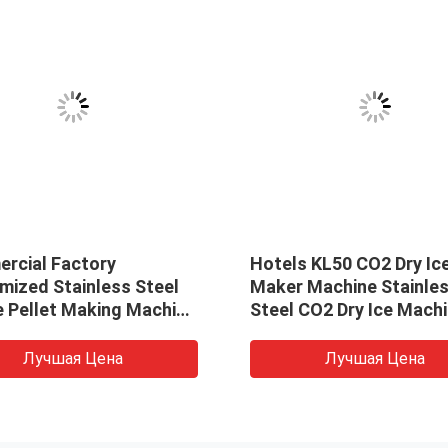
rcial Factory
Hotels KL50 CO2 Dry Ic
mized Stainless Steel
Maker Machine Stainle
e Pellet Making Machine
Steel CO2 Dry Ice Mach
 Price
Solid CO2 Pelletizer
Лучшая Цена
Лучшая Цена