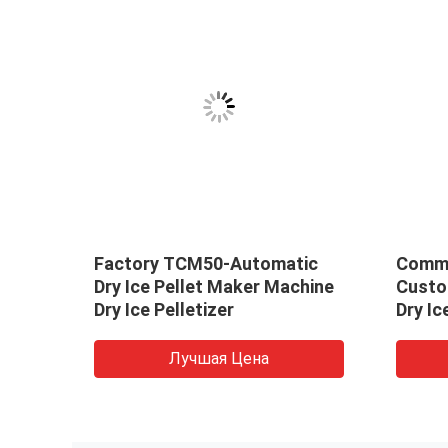
y ice
Factory TCM50-Automatic
Comme
e
Dry Ice Pellet Maker Machine
Custo
ce
Dry Ice Pelletizer
Dry Ic
Maker
Лучшая Цена