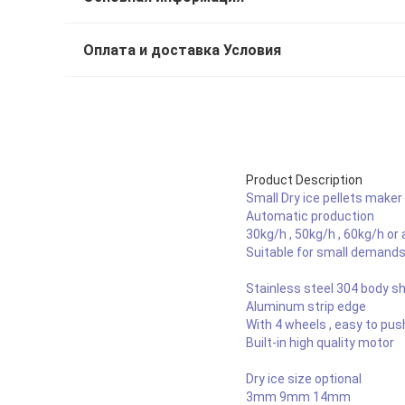
Оплата и доставка Условия
Product Description
Small Dry ice pellets make
Automatic production
30kg/h , 50kg/h , 60kg/h or 
Suitable for small demands o
Stainless steel 304 body sh
Aluminum strip edge
With 4 wheels , easy to pus
Built-in high quality motor
Dry ice size optional
3mm 9mm 14mm