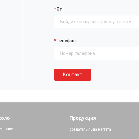
От:
Телефон:
Контакт
коло
Продукция
мпании
создатель льда наггета