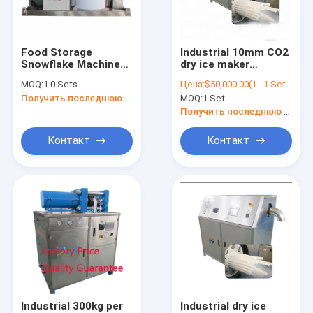
контактные данные
Food Storage
Industrial 10mm CO2
Snowflake Machine
dry ice maker
создатель льда наггета
Pellet Ice Maker Price
price/small dry ice
MOQ:
1.0 Sets
Цена:
$50,000.00(1 - 1 Sets) $11,000.00(>=2 Sets)
machine/portable dry
Получить последнюю цену
MOQ:
1 Set
ice pelletizer
Производитель пеллетного льда
machine
Получить последнюю цену
коммерчески создатель льда
Контакт
Контакт
на открытом воздухе создатель льда
промышленный создатель льда
Автоматический создатель льда
Машина для фруктового мороженого
Снежная мороженная
Industrial 300kg per
Industrial dry ice