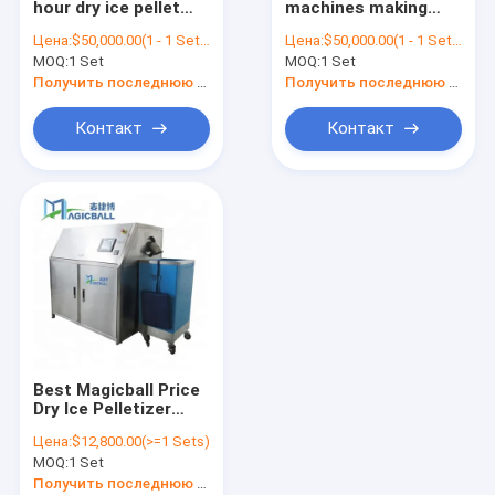
hour dry ice pellet
machines making
Машина для мороженого
maker/dry ice
cube/small dry ice
Цена:
$50,000.00(1 - 1 Sets) $11,000.00(>=2 Sets)
Цена:
$50,000.00(1 - 1 Sets) $11,000.00(>=2 Sets)
machines for
machine CO2
MOQ:
Электрическая морозильная машина
1 Set
MOQ:
1 Set
sale/mini dry ice
pelletizer maker/dry
machine
ice freezer machine
Получить последнюю цену
Получить последнюю цену
Контакт
Контакт
Best Magicball Price
Dry Ice Pelletizer
Machine Commercial
Цена:
$12,800.00(>=1 Sets)
Dry Ice Pellets Maker
MOQ:
1 Set
Cooler Transport Dry
Ice Maker
Получить последнюю цену