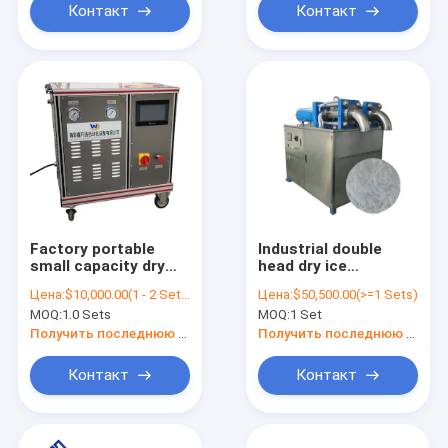
Контакт
Контакт
Factory portable
Industrial double
small capacity dry
head dry ice
ice machine 30kg/h
pelletizer/customized
Цена:
$10,000.00(1 - 2 Sets) $8,200.00(>=3 Sets)
Цена:
$50,500.00(>=1 Sets)
dry ice pellets maker
ice size/dry ice
MOQ:
1.0 Sets
MOQ:
1 Set
for sale
maker tube ice
machine
Получить последнюю цену
Получить последнюю цену
Контакт
Контакт