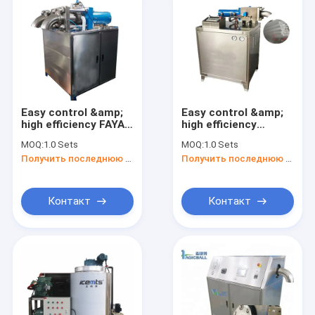
Easy control &amp;
Easy control &amp;
high efficiency FAYA
high efficiency
machine dry ice
commercial dry ice
MOQ:
1.0 Sets
MOQ:
1.0 Sets
pelletizer dry ice
pellet making
Получить последнюю цену
Получить последнюю цену
machine
machine dry ice
pellet making
machine
Контакт
Контакт
Главная страница
продукты
О Компании