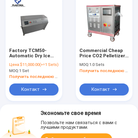
Factory TCM50-
Commercial Cheap
Automatic Dry Ice
Price CO2 Pelletizer
Pellet Maker Machine
Hotels Dry Ice Dry Ice
Цена:
$11,000.00(>=1 Sets)
MOQ:
1.0 Sets
Dry Ice Pelletizer
Machine 30kg/h
MOQ:
1 Set
Получить последнюю цену
50kg/h
Получить последнюю цену
Контакт
Контакт
Экономьте свое время
Позвольте нам связаться с вами с
лучшими продуктами.