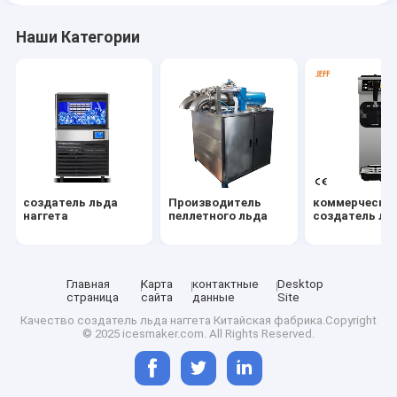
Наши Категории
создатель льда
Производитель
коммерчески
наггета
пеллетного льда
создатель ль
Главная
Карта
контактные
Desktop
страница
сайта
данные
Site
Качество
создатель льда наггета
Китайская фабрика.Copyright
© 2025 icesmaker.com. All Rights Reserved.