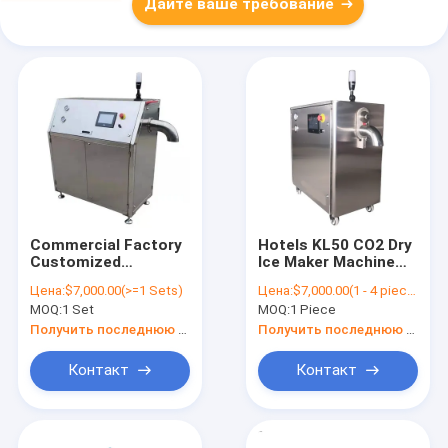
Дайте ваше требование
Commercial Factory
Hotels KL50 CO2 Dry
Customized
Ice Maker Machine
Stainless Steel Dry
Stainless Steel CO2
Цена:
$7,000.00(>=1 Sets)
Цена:
$7,000.00(1 - 4 pieces) $6,800.00(5 - 9 pieces) $6,300.00(10 - 19 pieces) $4,980.00(>=20 pieces)
Ice Pellet Making
Dry Ice Machine Solid
MOQ:
1 Set
MOQ:
1 Piece
Machine Maker Price
CO2 Pelletizer
Получить последнюю цену
Получить последнюю цену
Контакт
Контакт