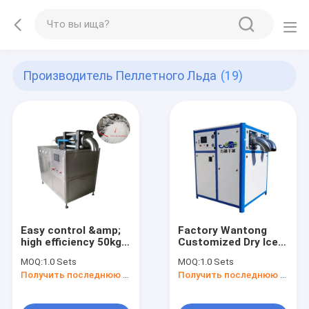
Производитель Пеллетного Льда
(19)
Easy control &amp;
Factory Wantong
high efficiency 50kg
Customized Dry Ice
dry ice pellet making
Pelletizer Maker
MOQ:
1.0 Sets
MOQ:
1.0 Sets
machine dry ice
Price Dry Ice Making
Получить последнюю цену
Получить последнюю цену
machine dry ice
Machine With Large
machine
Output